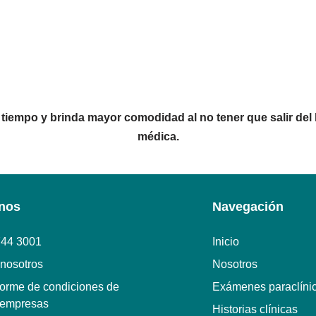
 tiempo y brinda mayor comodidad al no tener que salir del 
médica.
nos
Navegación
744 3001
Inicio
 nosotros
Nosotros
nforme de condiciones de
Exámenes paraclíni
 empresas
Historias clínicas