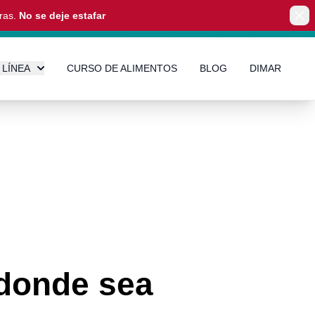
eras.
No se deje estafar
Clo
 LÍNEA
CURSO DE ALIMENTOS
BLOG
DIMAR
donde sea